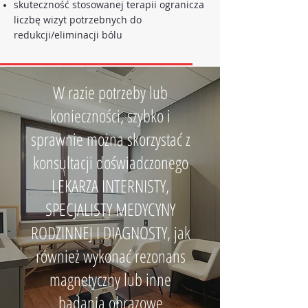
skuteczność stosowanej terapii ogranicza
liczbę wizyt potrzebnych do
redukcji/eliminacji bólu
W razie potrzeby lub
konieczności, szybko i
sprawnie można skorzystać z
konsultacji doświadczonego
LEKARZA INTERNISTY,
SPECJALISTY MEDYCYNY
RODZINNEJ I DIAGNOSTY, jak
również wykonać rezonans
magnetyczny lub inne
badania obrazowe