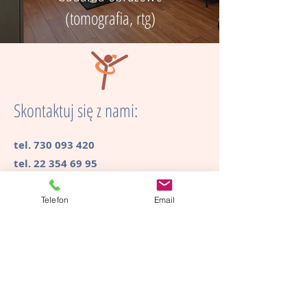
(tomografia, rtg)
Skontaktuj się z nami:
tel.
730 093 420
tel.
22 354 69 95
email:
biuro@kregoslupbezbolu.pl
Telefon
Email
Lokalizacje:
Śródmieście
ul. Pokorna 2
(MDT MEDICAL- wejście od Inflanckiej
4, przy stacji metra Wa-wa Gdańska)