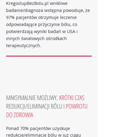
KregoslupBezBolu.pl wnikliwe
badanie/diagnoza wstępna powoduje, że
97% pacjentów otrzymuje leczenie
odpowiadające przyczynie bólu, co
potwierdzają wyniki badań w USA i
innych światowych ośrodkach
terapeutycznych.
MAKSYMALNIE MOŻLIWY,
KRÓTKI CZAS
REDUKCJI/ELIMINACJI BÓLU I
POWROTU
DO ZDROWIA
Ponad 70% pacjentów uzyskuje
redukcję/eliminację bólu w już ciągu