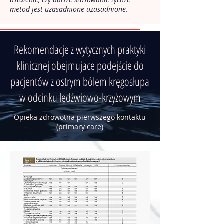
metod jest uzasadnione uzasadnione.
Rekomendacje z wytycznych praktyki
klinicznej obejmujace podejście do
pacjentów z ostrym bólem kręgosłupa
w odcinku lędźwiowo-krzyżowym
Opieka zdrowotna pierwszego kontaktu
(primary care)