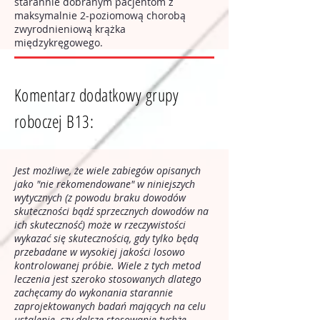
starannie dobranym pacjentom z
maksymalnie 2-poziomową chorobą
zwyrodnieniową krążka
międzykręgowego.
Komentarz dodatkowy grupy
roboczej B13:
Jest możliwe, że wiele zabiegów opisanych
jako "nie rekomendowane" w niniejszych
wytycznych (z powodu braku dowodów
skuteczności bądź sprzecznych dowodów na
ich skuteczność) może w rzeczywistości
wykazać się skutecznością, gdy tylko będą
przebadane w wysokiej jakości losowo
kontrolowanej próbie. Wiele z tych metod
leczenia jest szeroko stosowanych dlatego
zachęcamy do wykonania starannie
zaprojektowanych badań mających na celu
ustalenie, czy dalsze stosowanie tychże