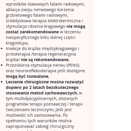
wyrostków stawowych falami radiowymi,
ablacja zwoju nerwowego korzenia
grzbietowego falami radiowymi,
śróddyskowa terapia elektrotermiczna i
stymulacja rdzenia kręgowego
nie mogą
zostać zarekomendowane
w leczeniu
niespecyficznego bólu dolnej części
kręgosłupa,
Iniekcje do krążka międzykręgowego i
proloterapia /terapia regeneracyjna
krążka/
nie są rekomendowane
,
Przezskórna stymulacja nerwu (PENS)
oraz neurorefleksoterapia jeśli dostępne
mogą być rozważane
,
Leczenie chirurgiczne można rozważyć
dopiero po 2 latach bezskutecznego
stosowania metod zachowawczych
, w
tym multidyscyplinarnych, złożonych
programów terapii poznawczej i terapii
ćwiczeniami leczniczymi, jeśli jest
możliwość ich zastosowania. Po
spełnieniu tych warunków można
zaproponować zabieg chirurgiczny