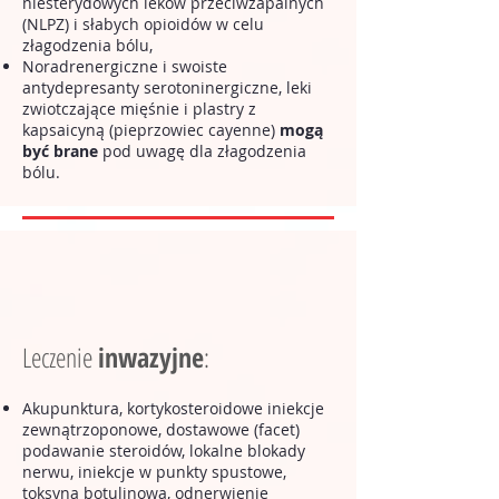
niesterydowych leków przeciwzapalnych
(NLPZ) i słabych opioidów w celu
złagodzenia bólu,
Noradrenergiczne i swoiste
antydepresanty serotoninergiczne, leki
zwiotczające mięśnie i plastry z
kapsaicyną (pieprzowiec cayenne)
mogą
być brane
pod uwagę dla złagodzenia
bólu.
Leczenie
inwazyjne
:
Akupunktura, kortykosteroidowe iniekcje
zewnątrzoponowe, dostawowe (facet)
podawanie steroidów, lokalne blokady
nerwu, iniekcje w punkty spustowe,
toksyna botulinowa, odnerwienie